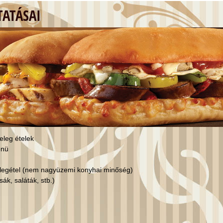
ATÁSAI
eleg ételek
enü
elegétel (nem nagyüzemi konyhai minőség)
ák, saláták, stb.)