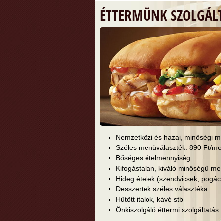
ÉTTERMÜNK SZOLGÁLT
Nemzetközi és hazai, minőségi m
Széles menüválaszték: 890 Ft/m
Bőséges ételmennyiség
Kifogástalan, kiváló minőségű m
Hideg ételek (szendvicsek, pogács
Desszertek széles választéka
Hűtött italok, kávé stb.
Önkiszolgáló éttermi szolgáltatás