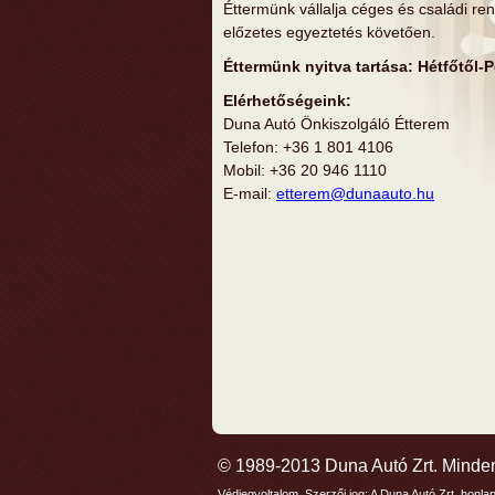
Éttermünk vállalja céges és családi r
előzetes egyeztetés követően.
Éttermünk nyitva tartása: Hétfőtől-P
Elérhetőségeink:
Duna Autó Önkiszolgáló Étterem
Telefon: +36 1 801 4106
Mobil: +36 20 946 1110
E-mail:
etterem@dunaauto.hu
© 1989-2013 Duna Autó Zrt. Minden 
Védjegyoltalom, Szerzői jog: A Duna Autó Zrt. honla