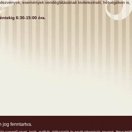
endezvények, események vendéglátásának kivitelezését, hétvégéken is,
éntekig 6:30-15:00 óra.
jog fenntartva.
pján szereplő nevek, logók, grafikák, tájékoztatók és egyéb információs anyagok, illetve letö