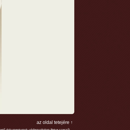
az oldal tetejére ↑
lthető dokumentumok védjegyoltalom illetve szerzői